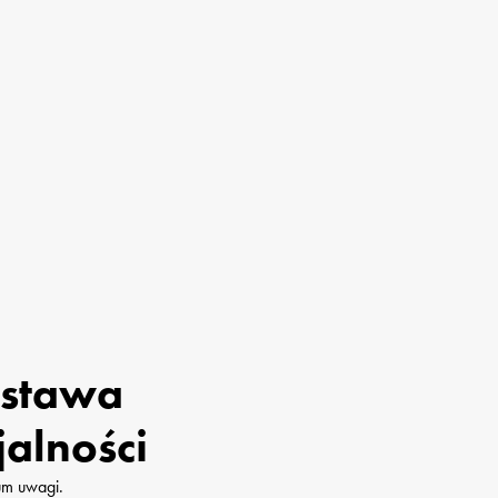
stawa

alności
m uwagi. 
