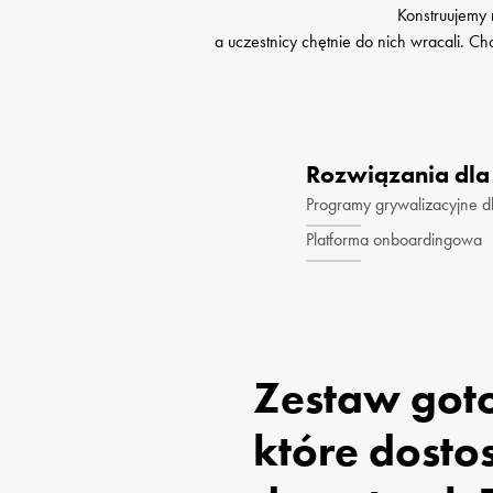
Konstruujemy 
 a uczestnicy chętnie do nich wracali. Chcemy dać im poczucie bycia ważnymi i docenianymi. Wierzymy, że takie budowanie relacji to klucz do stworzenia 
Rozwiązania dla
Programy grywalizacyjne dl
Platforma onboardingowa
Zestaw got
które dostos