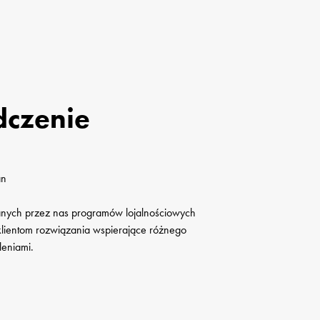
czenie

n

anych przez nas programów lojalnościowych 
 klientom rozwiązania wspierające różnego 
leniami.