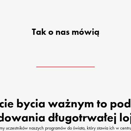
Tak o nas mówią
cie bycia ważnym to pod
dowania długotrwałej loj
y uczestników naszych programów do świata, który stawia ich w centru