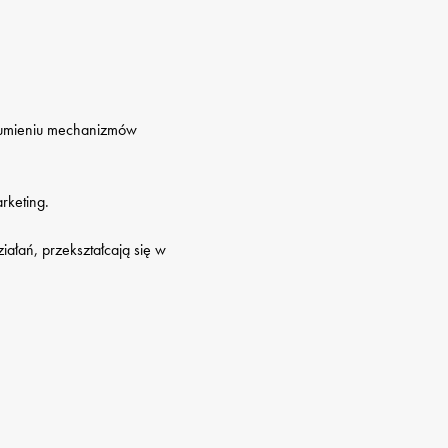
zumieniu mechanizmów 
keting.

łań, przekształcają się w 