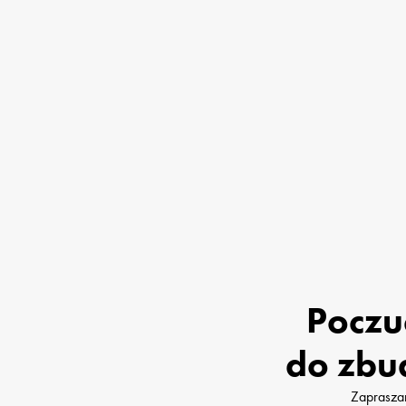
Poczu
do zbu
Zapraszam