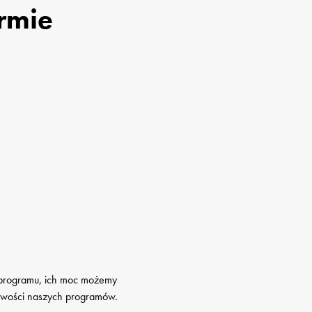
rmie
 programu, ich moc możemy 
liwości naszych programów.