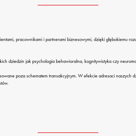
ientami, pracownikami i partnerami biznesowymi, dzięki głębokiemu ro
ch dziedzin jak psychologia behawioralna, kognitywistyka czy neuromar
kreowane poza schematem transakcyjnym. W efekcie adresaci naszych dzia
ntów.