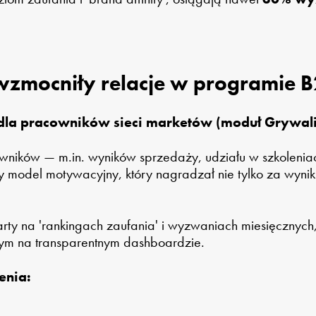
 wzmocniły relacje w programie 
la pracowników sieci marketów (moduł Grywali
ników — m.in. wyników sprzedaży, udziału w szkoleniach
 model motywacyjny, który nagradzał nie tylko za wynik
rty na 'rankingach zaufania' i wyzwaniach miesięcznych,
tym na transparentnym dashboardzie.
enia: