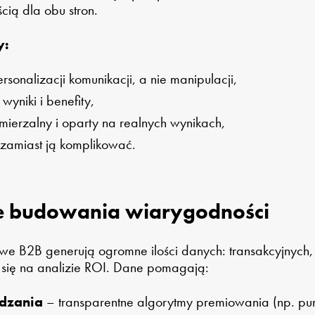
ścią dla obu stron.
y:
onalizacji komunikacji, a nie manipulacji,
yniki i benefity,
 mierzalny i oparty na realnych wynikach,
 zamiast ją komplikować.
e budowania wiarygodności
we B2B generują ogromne ilości danych: transakcyjnych,
y się na analizie ROI. Dane pomagają:
dzania
– transparentne algorytmy premiowania (np. pu