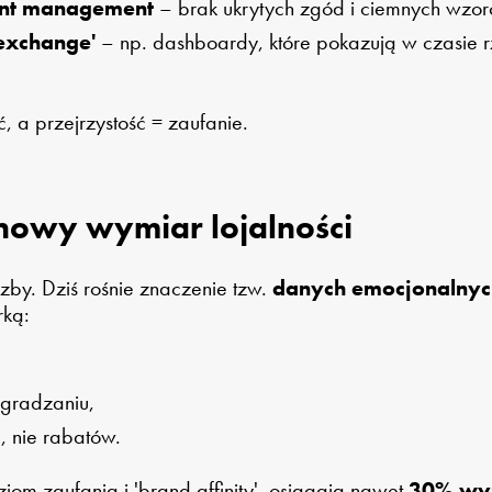
ent management
– brak ukrytych zgód i ciemnych wzo
exchange'
– np. dashboardy, które pokazują w czasie r
, a przejrzystość = zaufanie.
nowy wymiar lojalności
zby. Dziś rośnie znaczenie tzw.
danych emocjonalnyc
rką:
agradzaniu,
, nie rabatów.
iom zaufania i 'brand affinity', osiągają nawet
30% wyż