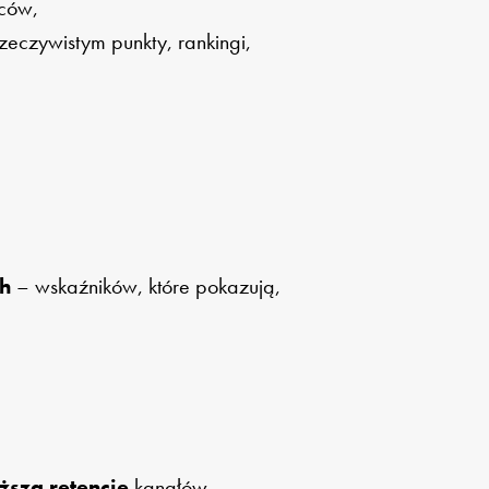
rców,
zeczywistym punkty, rankingi,
h
– wskaźników, które pokazują,
szą retencję
kanałów