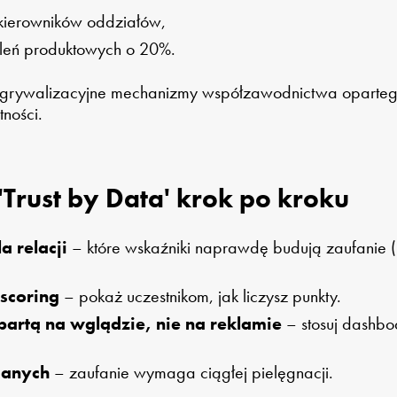
kierowników oddziałów,
oleń produktowych o 20%.
i grywalizacyjne mechanizmy współzawodnictwa opartego 
ności.
Trust by Data' krok po kroku
a relacji
– które wskaźniki naprawdę budują zaufanie (
 scoring
– pokaż uczestnikom, jak liczysz punkty.
rtą na wglądzie, nie na reklamie
– stosuj dashbo
danych
– zaufanie wymaga ciągłej pielęgnacji.