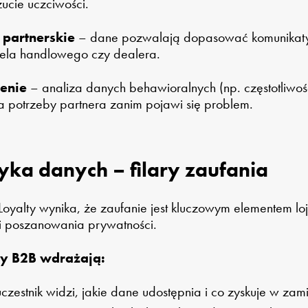
ucie uczciwości.
 partnerskie
– dane pozwalają dopasować komunikaty, 
iela handlowego czy dealera.
enie
– analiza danych behawioralnych (np. częstotliwoś
potrzeby partnera zanim pojawi się problem.
tyka danych – filary zaufania
oyalty wynika, że zaufanie jest kluczowym elementem loja
 i poszanowania prywatności.
y B2B wdrażają:
czestnik widzi, jakie dane udostępnia i co zyskuje w zam