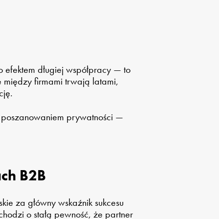
o efektem długiej współpracy — to
 między firmami trwają latami,
cję.
 z poszanowaniem prywatności —
ach B2B
skie za główny wskaźnik sukcesu
hodzi o stałą pewność, że partner