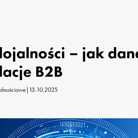
lojalności – jak da
lacje B2B
alnościowe
|
13.10.2025