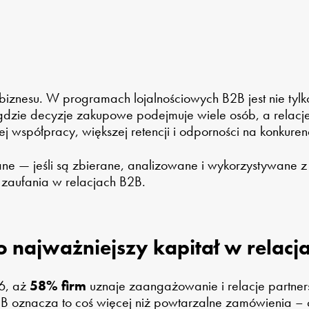
iznesu. W programach lojalnościowych B2B jest nie tylk
 gdzie decyzje zakupowe podejmuje wiele osób, a relacje
ej współpracy, większej retencji i odporności na konkuren
ane — jeśli są zbierane, analizowane i wykorzystywane
aufania w relacjach B2B.
o najważniejszy kapitał w relacj
6, aż
58% firm
uznaje zaangażowanie i relacje partner
 oznacza to coś więcej niż powtarzalne zamówienia – c