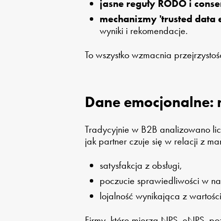
jasne reguły RODO i cons
mechanizmy 'trusted data 
wyniki i rekomendacje.
To wszystko wzmacnia przejrzystość
Dane emocjonalne: 
Tradycyjnie w B2B analizowano lic
jak partner czuje się w relacji z ma
satysfakcja z obsługi,
poczucie sprawiedliwości w n
lojalność wynikająca z wartości
Firmy, które mierzą NPS, eNPS, poz