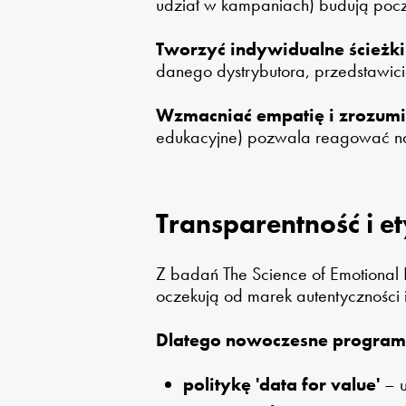
udział w kampaniach) budują pocz
Tworzyć indywidualne ścieżki
danego dystrybutora, przedstawic
Wzmacniać empatię i zrozumi
edukacyjne) pozwala reagować na 
Transparentność i e
Z badań The Science of Emotional L
oczekują od marek autentyczności
Dlatego nowoczesne program
politykę 'data for value'
– u